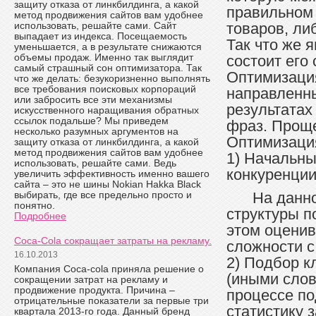
защиту отказа от линкбилдинга, а какой
правильном 
метод продвижения сайтов вам удобнее
использовать, решайте сами. Сайт
товаров, либ
выпадает из индекса. Посещаемость
Так что же 
уменьшается, а в результате снижаются
объемы продаж. Именно так выглядит
состоит его 
самый страшный сон оптимизатора. Так
Оптимизация
что же делать: безукоризненно выполнять
все требования поисковых корпораций
направленны
или забросить все эти механизмы
результатах
искусственного наращивания обратных
ссылок подальше? Мы приведем
фраз. Проще
несколько разумных аргументов на
Оптимизация
защиту отказа от линкбилдинга, а какой
метод продвижения сайтов вам удобнее
1) Начальны
использовать, решайте сами. Ведь
конкуренции
увеличить эффективность именно вашего
сайта – это не шины Nokian Hakka Black
выбирать, где все предельно просто и
На данн
понятно.
структуры п
Подробнее
этом оценив
Coca-Cola сокращает затраты на рекламу.
сложности с
16.10.2013
2) Подбор к
Компания Coca-cola приняла решение о
(иными слов
сокращении затрат на рекламу и
продвижение продукта. Причина –
процессе п
отрицательные показатели за первые три
статистику 
квартала 2013-го года. Данный бренд