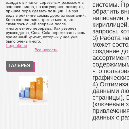
всегда отличался серьезным размахом в
системы. Пр
вопросе пиара, но как уверяют эксперты,
обратить вн
пришла пора сдавать позиции. Не зря
ведь в рейтинге самых дорогих компаний,
написании, 
Кола заняла лишь третье место, что
кириллицей.
случилось с ней впервые после
многолетнего перерыва. Как уверяет
запросы, ко
руководство, Coca-Cola переживает лишь
3) Работа н
временный кризис, которых у нее уже
было очень много.
может состо
Подробнее
Все новости
создание до
ассортимент
содержимым 
ГАЛЕРЕЯ
что пользов
графические
4) Оптимиза
данными люб
страницы), 
(ключевые з
привлечения
данных с ра