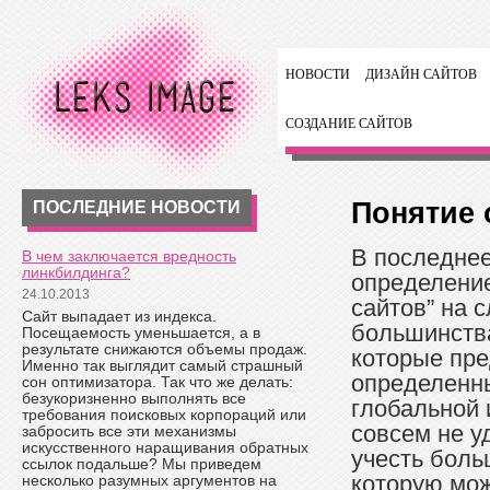
НОВОСТИ
ДИЗАЙН САЙТОВ
СОЗДАНИЕ САЙТОВ
Понятие 
ПОСЛЕДНИЕ НОВОСТИ
В последне
В чем заключается вредность
линкбилдинга?
определени
24.10.2013
сайтов” на с
Сайт выпадает из индекса.
большинств
Посещаемость уменьшается, а в
результате снижаются объемы продаж.
которые пр
Именно так выглядит самый страшный
определенны
сон оптимизатора. Так что же делать:
безукоризненно выполнять все
глобальной 
требования поисковых корпораций или
совсем не у
забросить все эти механизмы
искусственного наращивания обратных
учесть боль
ссылок подальше? Мы приведем
которую мож
несколько разумных аргументов на