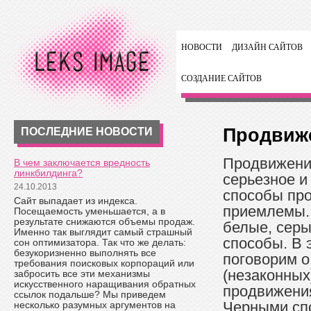
НОВОСТИ
ДИЗАЙН САЙТОВ
СОЗДАНИЕ САЙТОВ
Продвиж
ПОСЛЕДНИЕ НОВОСТИ
Продвижение
В чем заключается вредность
линкбилдинга?
серьезное и
24.10.2013
способы пр
Сайт выпадает из индекса.
приемлемы.
Посещаемость уменьшается, а в
результате снижаются объемы продаж.
белые, серы
Именно так выглядит самый страшный
способы. В 
сон оптимизатора. Так что же делать:
безукоризненно выполнять все
поговорим о
требования поисковых корпораций или
(незаконных
забросить все эти механизмы
искусственного наращивания обратных
продвижения
ссылок подальше? Мы приведем
Черными сп
несколько разумных аргументов на