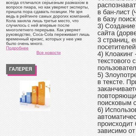
всегда отличался серьезным размахом в
распознават
вопросе пиара, но как уверяют эксперты,
в бан-лист (
пришла пора сдавать позиции. Не зря
ведь в рейтинге самых дорогих компаний,
в базу поис
Кола заняла лишь третье место, что
3) Создание
случилось с ней впервые после
многолетнего перерыва. Как уверяет
сайта (дорве
руководство, Coca-Cola переживает лишь
3 страниц, 
временный кризис, которых у нее уже
было очень много.
посетителей
Подробнее
Все новости
4) Клоакинг
текстового 
пользовате
ГАЛЕРЕЯ
5) Злоупот
в тексте. П
заканчивает
повторяющих
поисковым 
6) Использо
автоматичес
происходит 
зависимо от