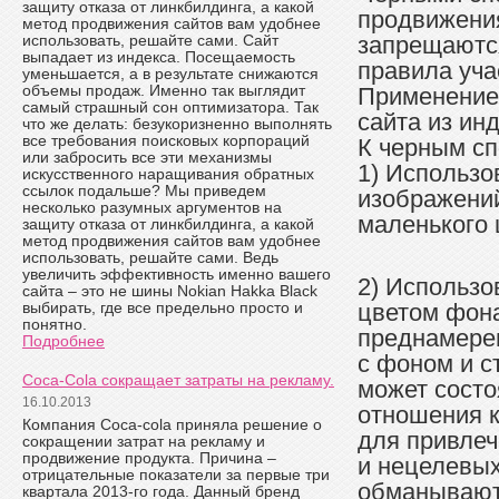
защиту отказа от линкбилдинга, а какой
продвижения
метод продвижения сайтов вам удобнее
использовать, решайте сами. Сайт
запрещаютс
выпадает из индекса. Посещаемость
правила уча
уменьшается, а в результате снижаются
объемы продаж. Именно так выглядит
Применение 
самый страшный сон оптимизатора. Так
сайта из ин
что же делать: безукоризненно выполнять
все требования поисковых корпораций
К черным сп
или забросить все эти механизмы
1) Использ
искусственного наращивания обратных
ссылок подальше? Мы приведем
изображени
несколько разумных аргументов на
маленького
защиту отказа от линкбилдинга, а какой
метод продвижения сайтов вам удобнее
использовать, решайте сами. Ведь
увеличить эффективность именно вашего
2) Использо
сайта – это не шины Nokian Hakka Black
выбирать, где все предельно просто и
цветом фона
понятно.
преднамерен
Подробнее
с фоном и с
Coca-Cola сокращает затраты на рекламу.
может состо
16.10.2013
отношения к
Компания Coca-cola приняла решение о
для привлеч
сокращении затрат на рекламу и
продвижение продукта. Причина –
и нецелевых
отрицательные показатели за первые три
обманывают
квартала 2013-го года. Данный бренд