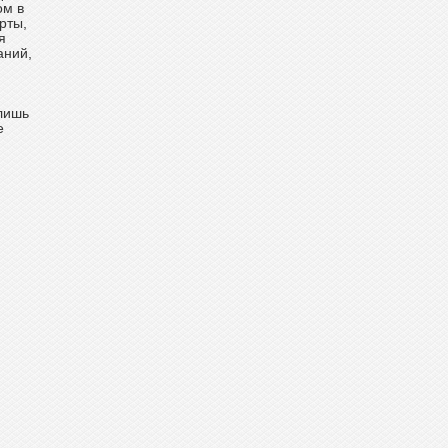
ом в
рты,
я
аний,
 лишь
е