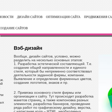
НОВОСТИ
ДИЗАЙН САЙТОВ
ОПТИМИЗАЦИЯ САЙТА
ПРОДВИЖЕНИЯ СА
СОЗДАНИЕ САЙТОВ
Вэб-дизайн
Вообще, дизайн сайтов, условно, можно
разделить на несколько основных этапов:
1. Разработка эстетической составляющей. Т.е.
создание общей направленности и единого
стиля, который бы непременно соответствовал
деятельности заданной фирмы, компании.
Выявление и определение фирменных цветов,
аж.
создание логотипов, знаков и пр.
ый
:
2. Привязка основного стиля фирмы или
ли
организации к сайту. Тут происходит разработка
макетов страниц, а также компоновка разных
ных
элементов, разработка баннеров, проведение
ряда работ по графическому дизайну, верстка,
с написание кода – HTML, необходимых