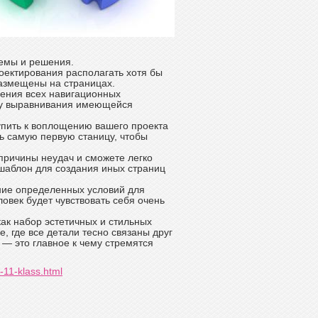
иемы и решения.
оектирования располагать хотя бы
размещены на страницах.
дения всех навигационных
бу выравнивания имеющейся
пить к воплощению вашего проекта
ь самую первую станицу, чтобы
ричины неудач и сможете легко
 шаблон для создания иных страниц
ание определенных условий для
овек будет чувствовать себя очень
как набор эстетичных и стильных
, где все детали тесно связаны друг
 — это главное к чему стремятся
t-11-klass.html