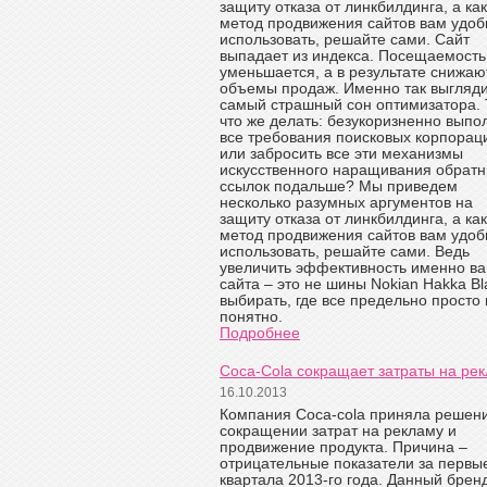
защиту отказа от линкбилдинга, а ка
метод продвижения сайтов вам удоб
использовать, решайте сами. Сайт
выпадает из индекса. Посещаемость
уменьшается, а в результате снижаю
объемы продаж. Именно так выгляд
самый страшный сон оптимизатора. 
что же делать: безукоризненно выпо
все требования поисковых корпорац
или забросить все эти механизмы
искусственного наращивания обрат
ссылок подальше? Мы приведем
несколько разумных аргументов на
защиту отказа от линкбилдинга, а ка
метод продвижения сайтов вам удоб
использовать, решайте сами. Ведь
увеличить эффективность именно в
сайта – это не шины Nokian Hakka Bl
выбирать, где все предельно просто 
понятно.
Подробнее
Coca-Cola сокращает затраты на рек
16.10.2013
Компания Coca-cola приняла решен
сокращении затрат на рекламу и
продвижение продукта. Причина –
отрицательные показатели за первы
квартала 2013-го года. Данный брен