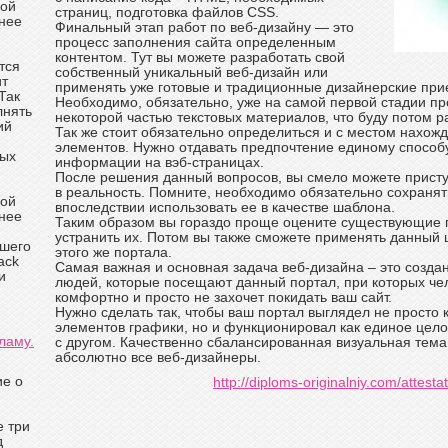
кой
страниц, подготовка файлов CSS.
нее
Финальный этап работ по веб-дизайну — это
процесс заполнения сайта определенным
контентом. Тут вы можете разработать свой
тся
собственный уникальный веб-дизайн или
ит
применять уже готовые и традиционные дизайнерские пр
Так
Необходимо, обязательно, уже на самой первой стадии пр
лнять
некоторой частью текстовых материалов, что буду потом 
ий
Так же стоит обязательно определиться и с местом нахож
элементов. Нужно отдавать предпочтение единому спосо
ных
информации на вэб-страницах.
После решения данный вопросов, вы смело можете присту
в реальность. Помните, необходимо обязательно сохранят
кой
впоследствии использовать ее в качестве шаблона.
нее
Таким образом вы гораздо проще оцените существующие п
устранить их. Потом вы также сможете применять данный
ашего
этого же портала.
ack
Самая важная и основная задача веб-дизайна – это созд
и
людей, которые посещают данный портал, при которых чел
комфортно и просто не захочет покидать ваш сайт.
Нужно сделать так, чтобы ваш портал выглядел не просто 
элементов графики, но и функционировал как единое целое
ламу.
с другом. Качественно сбалансированная визуальная тема
абсолютно все веб-дизайнеры.
ие о
http://diploms-originalniy.com/attesta
е три
д