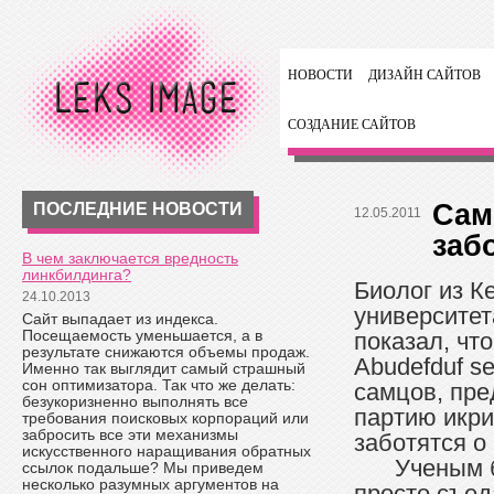
НОВОСТИ
ДИЗАЙН САЙТОВ
СОЗДАНИЕ САЙТОВ
Сам
ПОСЛЕДНИЕ НОВОСТИ
12.05.2011
заб
В чем заключается вредность
линкбилдинга?
Биолог из К
24.10.2013
университет
Сайт выпадает из индекса.
Посещаемость уменьшается, а в
показал, чт
результате снижаются объемы продаж.
Abudefduf se
Именно так выглядит самый страшный
сон оптимизатора. Так что же делать:
самцов, пре
безукоризненно выполнять все
партию икри
требования поисковых корпораций или
забросить все эти механизмы
заботятся о
искусственного наращивания обратных
Ученым б
ссылок подальше? Мы приведем
несколько разумных аргументов на
просто съед