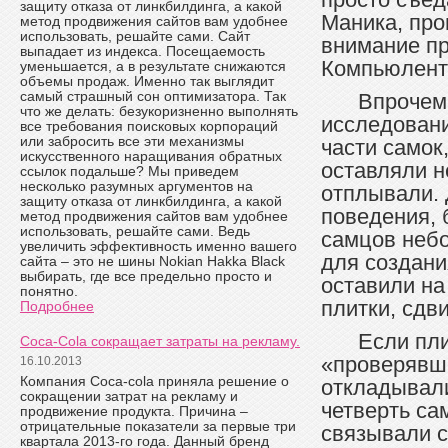
защиту отказа от линкбилдинга, а какой
Маника, про
метод продвижения сайтов вам удобнее
использовать, решайте сами. Сайт
внимание п
выпадает из индекса. Посещаемость
Компьюлент
уменьшается, а в результате снижаются
объемы продаж. Именно так выглядит
самый страшный сон оптимизатора. Так
Впрочем
что же делать: безукоризненно выполнять
исследовани
все требования поисковых корпораций
или забросить все эти механизмы
части самок
искусственного наращивания обратных
оставляли н
ссылок подальше? Мы приведем
несколько разумных аргументов на
отплывали. 
защиту отказа от линкбилдинга, а какой
поведения, 
метод продвижения сайтов вам удобнее
использовать, решайте сами. Ведь
самцов неб
увеличить эффективность именно вашего
для создани
сайта – это не шины Nokian Hakka Black
выбирать, где все предельно просто и
оставили на
понятно.
плитки, сдви
Подробнее
Если пли
Coca-Cola сокращает затраты на рекламу.
«проверявши
16.10.2013
Компания Coca-cola приняла решение о
откладывали
сокращении затрат на рекламу и
четверть са
продвижение продукта. Причина –
отрицательные показатели за первые три
связывали с
квартала 2013-го года. Данный бренд