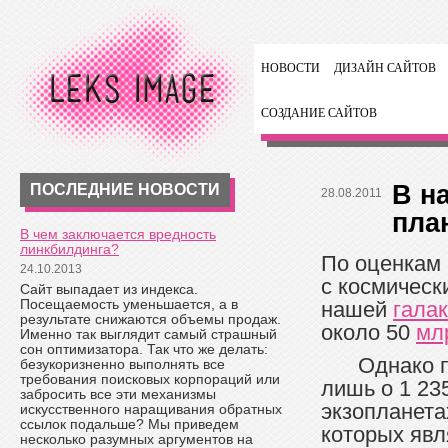
НОВОСТИ
ДИЗАЙН САЙТОВ
СОЗДАНИЕ САЙТОВ
В н
ПОСЛЕДНИЕ НОВОСТИ
28.08.2011
план
В чем заключается вредность
линкбилдинга?
По оценкам
24.10.2013
с космичес
Сайт выпадает из индекса.
Посещаемость уменьшается, а в
нашей
галак
результате снижаются объемы продаж.
около 50
мл
Именно так выглядит самый страшный
сон оптимизатора. Так что же делать:
Однако 
безукоризненно выполнять все
требования поисковых корпораций или
лишь о 1 23
забросить все эти механизмы
экзопланета
искусственного наращивания обратных
ссылок подальше? Мы приведем
которых явл
несколько разумных аргументов на