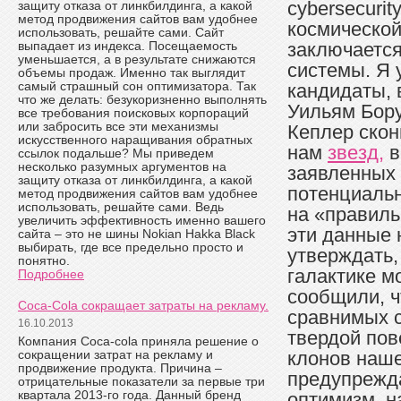
cybersecuri
защиту отказа от линкбилдинга, а какой
метод продвижения сайтов вам удобнее
космической
использовать, решайте сами. Сайт
выпадает из индекса. Посещаемость
заключается
уменьшается, а в результате снижаются
системы. Я 
объемы продаж. Именно так выглядит
самый страшный сон оптимизатора. Так
кандидаты, 
что же делать: безукоризненно выполнять
Уильям Бору
все требования поисковых корпораций
или забросить все эти механизмы
Кеплер скон
искусственного наращивания обратных
нам
звезд,
в
ссылок подальше? Мы приведем
несколько разумных аргументов на
заявленных 
защиту отказа от линкбилдинга, а какой
потенциаль
метод продвижения сайтов вам удобнее
использовать, решайте сами. Ведь
на «правиль
увеличить эффективность именно вашего
эти данные 
сайта – это не шины Nokian Hakka Black
выбирать, где все предельно просто и
утверждать,
понятно.
галактике м
Подробнее
сообщили, ч
Coca-Cola сокращает затраты на рекламу.
сравнимых 
16.10.2013
твердой пов
Компания Coca-cola приняла решение о
сокращении затрат на рекламу и
клонов наше
продвижение продукта. Причина –
предупреж
отрицательные показатели за первые три
квартала 2013-го года. Данный бренд
оптимизм, н