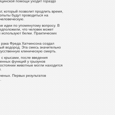
ицинской помощи уходит гораздо
т, который позволит продлить время,
 опыты будут проводиться на
 человеческую.
ые идеи по упомянутому вопросу. В
едположили, что человек может
 используют белки. Практических
й рака Фреда Хатчинсона создал
ый водород. Эта смесь значительно
кусственную клиническую смерть.
 с крысами, после введения
енных функций у грызунов
состоянии животные могли находится
.
ученых. Первых результатов
.