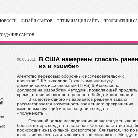
НОВОСТИ
ДИЗАЙН САЙТОВ
ОПТИМИЗАЦИЯ САЙТА
ПРОДВИЖЕНИЯ СА
СОЗДАНИЕ САЙТОВ
В США намерены спасать ранен
06.05.2011
их в «зомби»
Агентство передовых оборонных исследовательских
проектов США выделило Техасскому институту
доклинических исследований (TIPS) 9,9 миллиона
долларов на разработку методики, позволяющей продлить
время, в течение которого раненого бойца можно спасти
аж.
В качестве одного из вариантов решения задачи
ый
рассматривается возможность временного прекращения
:
жизненных функций и превращения солдат в
«полунежить».
ли
Основной целью исследования является уменьшени
боевых потерь солдат на поле боя. Согласно статистике, 
ных
происходит из-за сильной кровопотери. Считается, что по
шансы человека выжить значительно снижаются. Между те