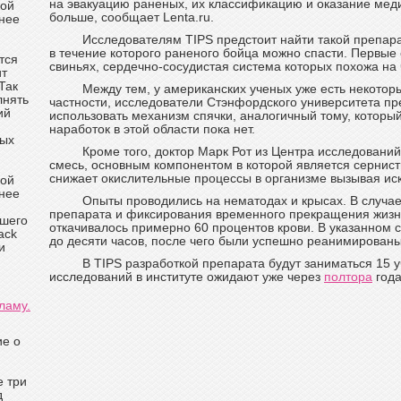
на эвакуацию раненых, их классификацию и оказание мед
кой
больше, сообщает Lenta.ru.
нее
Исследователям TIPS предстоит найти такой препара
в течение которого раненого бойца можно спасти. Первые
тся
свиньях, сердечно-сосудистая система которых похожа на
ит
Так
Между тем, у американских ученых уже есть некотор
лнять
частности, исследователи Стэнфордского университета пр
ий
использовать механизм спячки, аналогичный тому, который
наработок в этой области пока нет.
ных
Кроме того, доктор Марк Рот из Центра исследовани
смесь, основным компонентом в которой является сернист
снижает окислительные процессы в организме вызывая ис
кой
нее
Опыты проводились на нематодах и крысах. В случае
препарата и фиксирования временного прекращения жизн
ашего
откачивалось примерно 60 процентов крови. В указанном 
ack
до десяти часов, после чего были успешно реанимированы
и
В TIPS разработкой препарата будут заниматься 15 
исследований в институте ожидают уже через
полтора
года
ламу.
ие о
е три
д