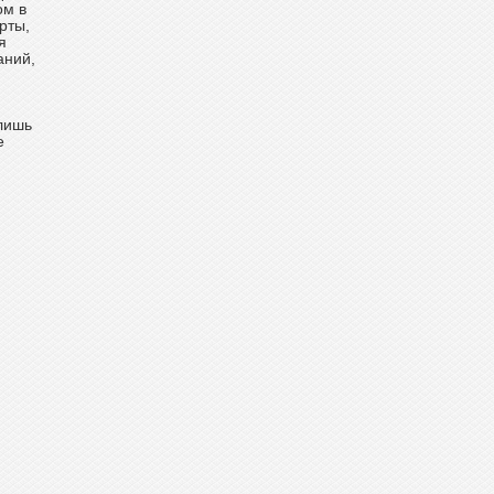
ом в
рты,
я
аний,
 лишь
е