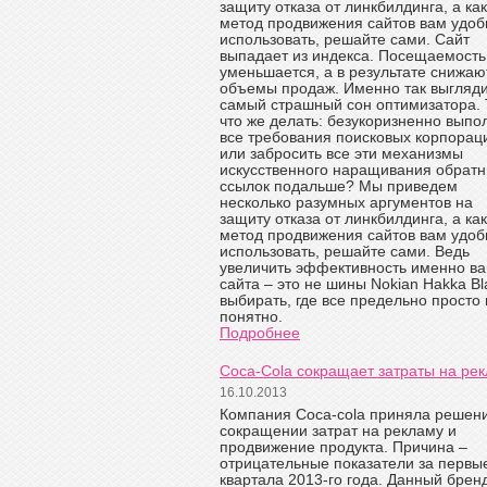
защиту отказа от линкбилдинга, а ка
метод продвижения сайтов вам удоб
использовать, решайте сами. Сайт
выпадает из индекса. Посещаемость
уменьшается, а в результате снижаю
объемы продаж. Именно так выгляд
самый страшный сон оптимизатора. 
что же делать: безукоризненно выпо
все требования поисковых корпорац
или забросить все эти механизмы
искусственного наращивания обрат
ссылок подальше? Мы приведем
несколько разумных аргументов на
защиту отказа от линкбилдинга, а ка
метод продвижения сайтов вам удоб
использовать, решайте сами. Ведь
увеличить эффективность именно в
сайта – это не шины Nokian Hakka Bl
выбирать, где все предельно просто 
понятно.
Подробнее
Coca-Cola сокращает затраты на рек
16.10.2013
Компания Coca-cola приняла решен
сокращении затрат на рекламу и
продвижение продукта. Причина –
отрицательные показатели за первы
квартала 2013-го года. Данный брен