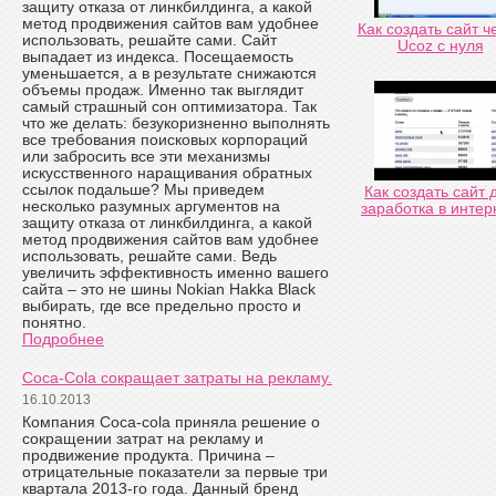
защиту отказа от линкбилдинга, а какой
метод продвижения сайтов вам удобнее
Как создать сайт ч
использовать, решайте сами. Сайт
Ucoz с нуля
выпадает из индекса. Посещаемость
уменьшается, а в результате снижаются
объемы продаж. Именно так выглядит
самый страшный сон оптимизатора. Так
что же делать: безукоризненно выполнять
все требования поисковых корпораций
или забросить все эти механизмы
искусственного наращивания обратных
ссылок подальше? Мы приведем
Как создать сайт 
несколько разумных аргументов на
заработка в интер
защиту отказа от линкбилдинга, а какой
метод продвижения сайтов вам удобнее
использовать, решайте сами. Ведь
увеличить эффективность именно вашего
сайта – это не шины Nokian Hakka Black
выбирать, где все предельно просто и
понятно.
Подробнее
Coca-Cola сокращает затраты на рекламу.
16.10.2013
Компания Coca-cola приняла решение о
сокращении затрат на рекламу и
продвижение продукта. Причина –
отрицательные показатели за первые три
квартала 2013-го года. Данный бренд