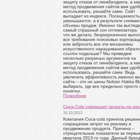
защиту отказа от линкбилдинга, а ка
метод продвижения сайтов вам удоб
использовать, решайте сами. Сайт
выпадает из индекса. Посещаемость
уменьшается, а в результате снижаю
объемы продаж. Именно так выгляд
самый страшный сон оптимизатора. 
что же делать: безукоризненно выпо
все требования поисковых корпорац
или забросить все эти механизмы
искусственного наращивания обрат
ссылок подальше? Мы приведем
несколько разумных аргументов на
защиту отказа от линкбилдинга, а ка
метод продвижения сайтов вам удоб
использовать, решайте сами. Ведь
увеличить эффективность именно в
сайта – это не шины Nokian Hakka Bl
выбирать, где все предельно просто 
понятно.
Подробнее
Coca-Cola сокращает затраты на рек
16.10.2013
Компания Coca-cola приняла решен
сокращении затрат на рекламу и
продвижение продукта. Причина –
отрицательные показатели за первы
квартала 2013-го года. Данный брен