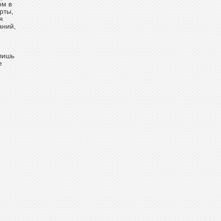
ом в
рты,
я
аний,
 лишь
е