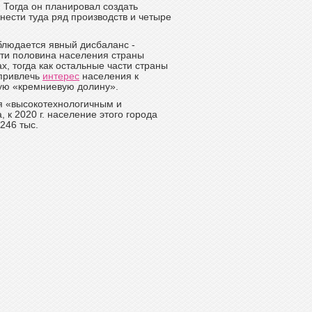
 Тогда он планировал создать
енести туда ряд производств и четыре
аблюдается явный дисбаланс -
ти половина населения страны
х, тогда как остальные части страны
 привлечь
интерес
населения к
кую «кремниевую долину».
я «высокотехнологичным и
 к 2020 г. население этого города
246 тыс.