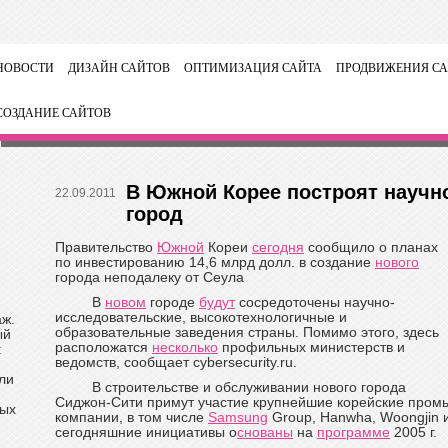
НОВОСТИ
ДИЗАЙН САЙТОВ
ОПТИМИЗАЦИЯ САЙТА
ПРОДВИЖЕНИЯ СА
СОЗДАНИЕ САЙТОВ
В Южной Корее построят научн
22.09.2011
город
Правительство
Южной
Кореи
сегодня
сообщило о планах
по инвестированию 14,6 млрд долл. в создание
нового
города неподалеку от Сеула
В
новом
городе
будут
сосредоточены научно-
исследовательские, высокотехнологичные и
аж.
образовательные заведения страны. Помимо этого, здесь
ый
расположатся
несколько
профильных министерств и
:
ведомств, сообщает cybersecurity.ru.
ли
В строительстве и обслуживании нового города
Сиджон-Сити примут участие крупнейшие корейские пром
ных
компании, в том числе
Samsung
Group, Hanwha, Woongjin и
сегодняшние инициативы о
снованы
на
программе
2005 г.