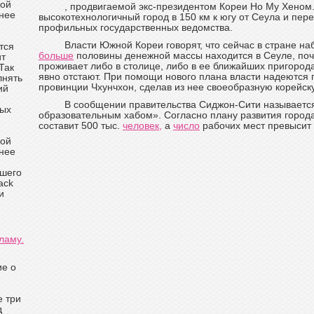
кой
, продвигаемой экс-президентом Кореи Но Му Хеном.
нее
высокотехнологичный город в 150 км к югу от Сеула и пер
профильных государственных ведомства.
Власти Южной Кореи говорят, что сейчас в стране н
тся
больше
половины денежной массы находится в Сеуле, поч
ит
проживает либо в столице, либо в ее ближайших пригорода
Так
явно отстают. При помощи нового плана власти надеются
лнять
провинции Чхунчхон, сделав из нее своеобразную корейс
ий
В сообщении правительства Сиджон-Сити называетс
ных
образовательным хабом». Согласно плану развития города,
составит 500 тыс.
человек,
а
число
рабочих мест превысит 
кой
нее
ашего
ack
и
ламу.
ие о
е три
д